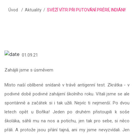
Úvod
Aktuality
SVĚŽÍ VÍTR PŘI PUTOVÁNÍ PRÉRIÍ, INDIÁNI!
01.09.21
Zahájili jsme s úsměvem
Místo naší oblíbené snídaně v trávě antigenní test. Zkrátka - v
podivné době podivné zahájení školního roku. Vítali jsme se ale
spontánně a začátek si i tak užili. Nejvíc ti nejmenší. Po dvou
letech opět u Boříka! Jeden po druhém přistoupili k soše
školáka, sáhli mu na nos a potichu, jen tak pro sebe, si něco
přáli. A protože jsou přání tajná, ani my jsme nevyzvídali. Jen