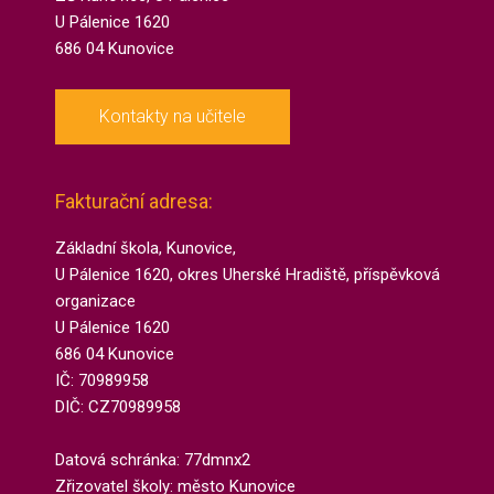
U Pálenice 1620
686 04 Kunovice
Kontakty na učitele
Fakturační adresa:
Základní škola, Kunovice,
U Pálenice 1620, okres Uherské Hradiště, příspěvková
organizace
U Pálenice 1620
686 04 Kunovice
IČ: 70989958
DIČ: CZ70989958
Datová schránka: 77dmnx2​
Zřizovatel školy: město Kunovice