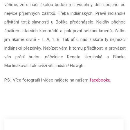
věříme, že s naší školou budou mít všechny děti spojeno co
nejvíce příjemných zážitků. Třeba indiánských. Právě indiánské
přivítání totiž slavnosti u Boříka předcházelo. Nejdřív příchod
špalírem starších kamarádů a pak první setkání kmenů. Zatím
jim říkáme divně - 1. A, 1. B. Tak ať u nás získáte ty nejhezčí
indiánské přezdívky. Nabízet vám k tomu příležitosti a provázet
vás prérií budou náčelnice Renata Urminská a Blanka
Martináková. Tak svěží vítr, indiáni! Howgh.
P.S.: Více fotografií i video najdete na našem
facebooku
.