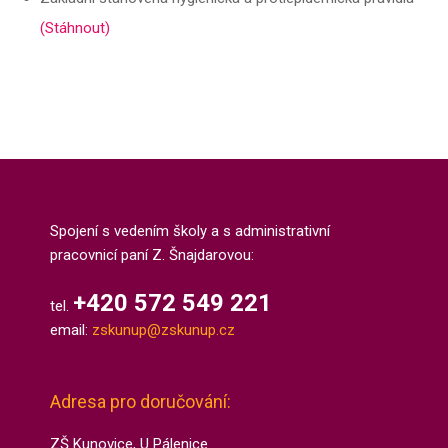
(Stáhnout)
Spojení s vedením školy a s administrativní
pracovnicí paní Z. Šnajdarovou:
+420 572 549 221
tel.
email:
zskunup@zskunup.cz
Adresa pro doručování:
ZŠ Kunovice, U Pálenice