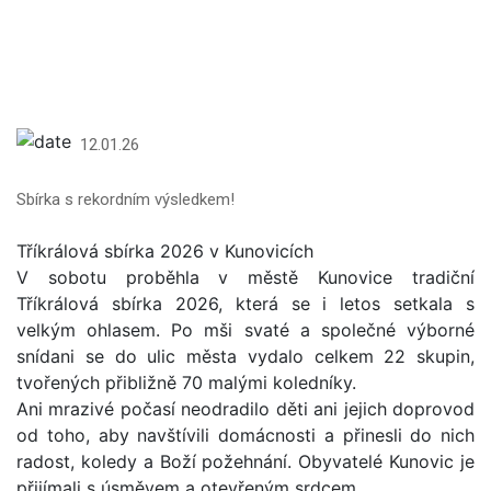
12.01.26
Sbírka s rekordním výsledkem!
Tříkrálová sbírka 2026 v Kunovicích
V sobotu proběhla v městě Kunovice tradiční
Tříkrálová sbírka 2026, která se i letos setkala s
velkým ohlasem. Po mši svaté a společné výborné
snídani se do ulic města vydalo celkem 22 skupin,
tvořených přibližně 70 malými koledníky.
Ani mrazivé počasí neodradilo děti ani jejich doprovod
od toho, aby navštívili domácnosti a přinesli do nich
radost, koledy a Boží požehnání. Obyvatelé Kunovic je
přijímali s úsměvem a otevřeným srdcem.