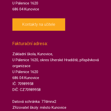
U Pálenice 1620
686 04 Kunovice
Kontakty na učitele
Fakturační adresa:
Základní škola, Kunovice,
U Pálenice 1620, okres Uherské Hradiště, příspěvková
organizace
U Pálenice 1620
686 04 Kunovice
IČ: 70989958
DIČ: CZ70989958
Datová schránka: 77dmnx2​
Zřizovatel školy: město Kunovice